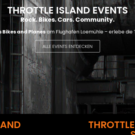
THROTTLE ISLAND EVENTS
Rock. Bikes. Cars. Community.
 Bikes and Planes
am Flughafen Loemühle – erlebe die
ALLE EVENTS ENTDECKEN
 AND
THROTTLE