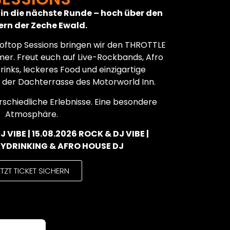
in die nächste Runde – hoch über den
rn der Zeche Ewald.
ooftop Sessions bringen wir den THROTTLE
mer. Freut euch auf Live-Rockbands, Afro
rinks, leckeres Food und einzigartige
der Dachterrasse des Motorworld Inn.
rschiedliche Erlebnisse. Eine besondere
Atmosphäre.
 VIBE | 15.08.2026 ROCK & DJ VIBE |
AYDRINKING & AFRO HOUSE DJ
ETZT TICKET SICHERN