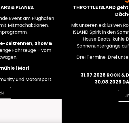
CARS & PLANES.
THROTTLE ISLAND geht 
Däche
nde Event am Flughafen
mit Mitmachaktionen,
Mit unseren exklusiven R
ienprogramm.
ISLAND Spirit in den Som
House Beats, kühle D
e-Zeitrennen, Show &
Sonnenuntergänge auf 
enge Fahrzeuge – vom
twagen.
Drei Termine. Drei unte
mühle | Marl
31.07.2026 ROCK & DJ
mmunity und Motorsport.
30.08.2026 D
RN
J